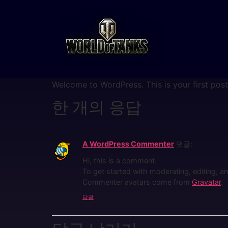
Welcome to WordPress. This is your first post. 
한 개의 응답
A WordPress Commenter
댓글:
Hi, this is a comment.
To get started with moderating, editing, 
Commenter avatars come from
Gravatar
.
답글