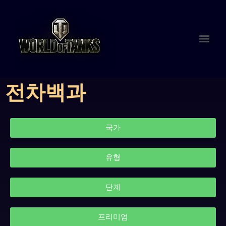
전차백과
국가
유형
단계
프리미엄