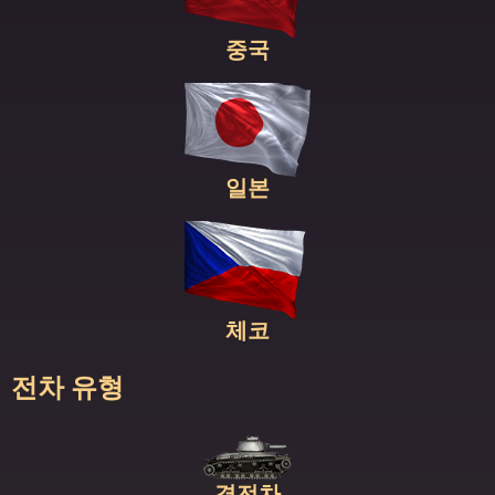
중국
일본
체코
전차 유형
경전차